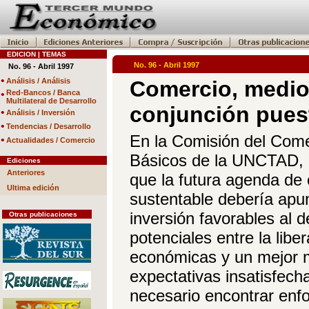
EDICION | TEMAS
No. 96 - Abril 1997
No. 96 - Abril 1997
•
Análisis / Análisis
Comercio, medio
•
Red-Bancos / Banca
Multilateral de Desarrollo
conjunción pues
•
Análisis / Inversión
•
Tendencias / Desarrollo
En la Comisión del Come
•
Actualidades / Comercio
Básicos de la UNCTAD, e
Ediciones
Anteriores
que la futura agenda de
Ultima edición
sustentable debería apu
inversión favorables al d
Otras publicaciones
potenciales entre la libe
económicas y un mejor m
expectativas insatisfech
necesario encontrar enf