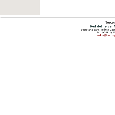
Terce
Red del Tercer
Secretaría para América Lat
Tel: (+598 2) 4
redtm@item.or