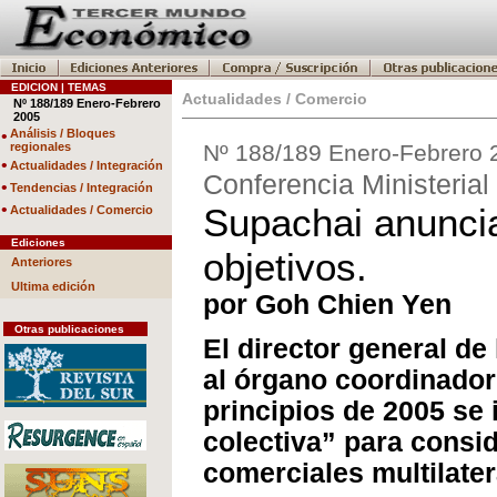
EDICION | TEMAS
Actualidades / Comercio
Nº 188/189 Enero-Febrero
2005
•
Análisis / Bloques
regionales
Nº 188/189 Enero-Febrero 
•
Actualidades / Integración
Conferencia Ministeria
•
Tendencias / Integración
•
Supachai anuncia
Actualidades / Comercio
Ediciones
objetivos.
Anteriores
Ultima edición
por Goh Chien Yen
Otras publicaciones
El director general d
al órgano coordinador
principios de 2005 se 
colectiva” para consid
comerciales multilater