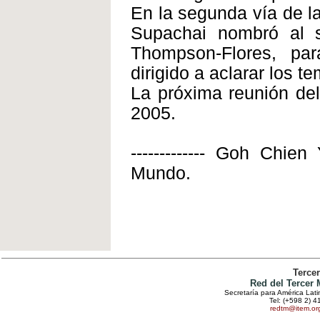
En la segunda vía de la
Supachai nombró al s
Thompson-Flores, par
dirigido a aclarar los te
La próxima reunión del
2005.
------------- Goh Chie
Mundo.
Terce
Red del Tercer
Secretaría para América Lat
Tel: (+598 2) 4
redtm@item.or