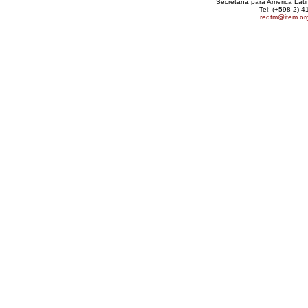
Secretaría para América Lat
Tel: (+598 2) 4
redtm@item.or