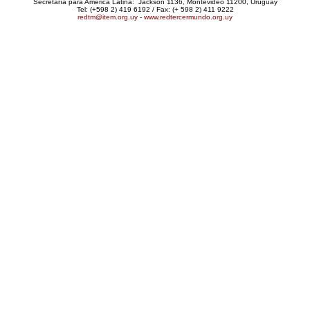
Secretaría para América Latina: Jackson 1136, Montevideo 11200, Uruguay
Tel: (+598 2) 419 6192 / Fax: (+ 598 2) 411 9222
redtm@item.org.uy
-
www.redtercermundo.org.uy