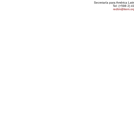
Secretaría para América Lat
Tel: (+598 2) 4
redtm@item.or